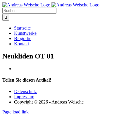
Zum
Inhalt
Suche
springen
nach:
Startseite
Kunstwerke
Biografie
Kontakt
Neukliden OT 01
View
Larger
Image
Teilen Sie diesen Artikel!
Datenschutz
Impressum
Copyright © 2026 - Andreas Weische
Page load link
Nach
oben